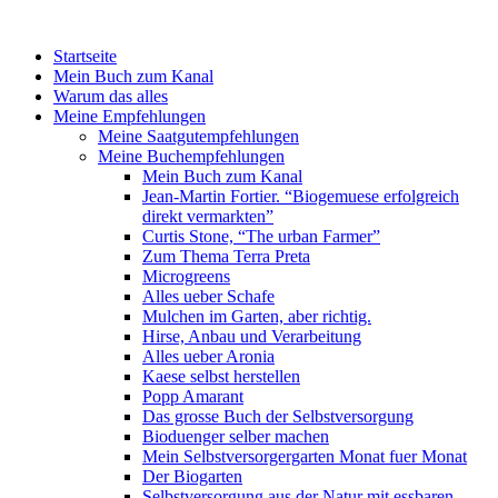
Startseite
Mein Buch zum Kanal
Warum das alles
Meine Empfehlungen
Meine Saatgutempfehlungen
Meine Buchempfehlungen
Mein Buch zum Kanal
Jean-Martin Fortier. “Biogemuese erfolgreich
direkt vermarkten”
Curtis Stone, “The urban Farmer”
Zum Thema Terra Preta
Microgreens
Alles ueber Schafe
Mulchen im Garten, aber richtig.
Hirse, Anbau und Verarbeitung
Alles ueber Aronia
Kaese selbst herstellen
Popp Amarant
Das grosse Buch der Selbstversorgung
Bioduenger selber machen
Mein Selbstversorgergarten Monat fuer Monat
Der Biogarten
Selbstversorgung aus der Natur mit essbaren