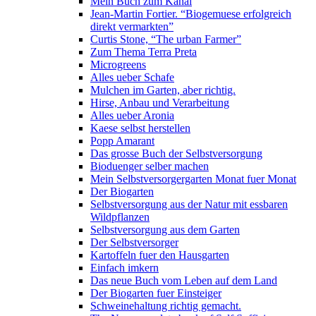
Mein Buch zum Kanal
Jean-Martin Fortier. “Biogemuese erfolgreich
direkt vermarkten”
Curtis Stone, “The urban Farmer”
Zum Thema Terra Preta
Microgreens
Alles ueber Schafe
Mulchen im Garten, aber richtig.
Hirse, Anbau und Verarbeitung
Alles ueber Aronia
Kaese selbst herstellen
Popp Amarant
Das grosse Buch der Selbstversorgung
Bioduenger selber machen
Mein Selbstversorgergarten Monat fuer Monat
Der Biogarten
Selbstversorgung aus der Natur mit essbaren
Wildpflanzen
Selbstversorgung aus dem Garten
Der Selbstversorger
Kartoffeln fuer den Hausgarten
Einfach imkern
Das neue Buch vom Leben auf dem Land
Der Biogarten fuer Einsteiger
Schweinehaltung richtig gemacht.