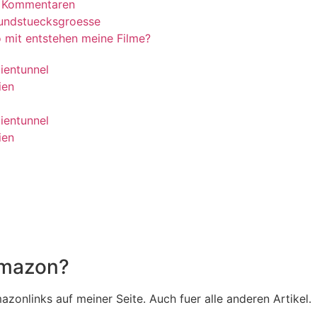
 Kommentaren
undstuecksgroesse
 mit entstehen meine Filme?
ientunnel
ien
ientunnel
ien
B
B
Amazon?
zonlinks auf meiner Seite. Auch fuer alle anderen Artikel.