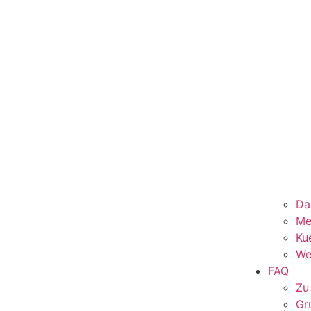
Da
Me
Ku
We
FAQ
Zu
Gr