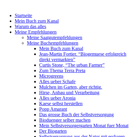
Startseite
Mein Buch zum Kanal
Warum das alles
Meine Empfehlungen
Meine Saatgutempfehlungen
Meine Buchempfehlungen
Mein Buch zum Kanal
Jean-Martin Fortier. “Biogemuese erfolgreich
direkt vermarkten”
Curtis Stone, “The urban Farmer”
Zum Thema Terra Preta
Microgreens
Alles ueber Schafe
Mulchen im Garten, aber richtig.
Hirse, Anbau und Verarbeitung
Alles ueber Aronia
Kaese selbst herstellen
Popp Amarant
Das grosse Buch der Selbstversorgung
Bioduenger selber machen
Mein Selbstversorgergarten Monat fuer Monat
Der Biogarten
Selbstversorgung aus der Natur mit essbaren