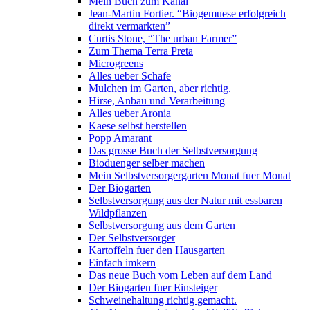
Mein Buch zum Kanal
Jean-Martin Fortier. “Biogemuese erfolgreich
direkt vermarkten”
Curtis Stone, “The urban Farmer”
Zum Thema Terra Preta
Microgreens
Alles ueber Schafe
Mulchen im Garten, aber richtig.
Hirse, Anbau und Verarbeitung
Alles ueber Aronia
Kaese selbst herstellen
Popp Amarant
Das grosse Buch der Selbstversorgung
Bioduenger selber machen
Mein Selbstversorgergarten Monat fuer Monat
Der Biogarten
Selbstversorgung aus der Natur mit essbaren
Wildpflanzen
Selbstversorgung aus dem Garten
Der Selbstversorger
Kartoffeln fuer den Hausgarten
Einfach imkern
Das neue Buch vom Leben auf dem Land
Der Biogarten fuer Einsteiger
Schweinehaltung richtig gemacht.