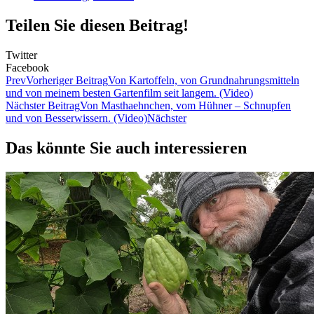
Teilen Sie diesen Beitrag!
Twitter
Facebook
Prev
Vorheriger Beitrag
Von Kartoffeln, von Grundnahrungsmitteln
und von meinem besten Gartenfilm seit langem. (Video)
Nächster Beitrag
Von Masthaehnchen, vom Hühner – Schnupfen
und von Besserwissern. (Video)
Nächster
Das könnte Sie auch interessieren