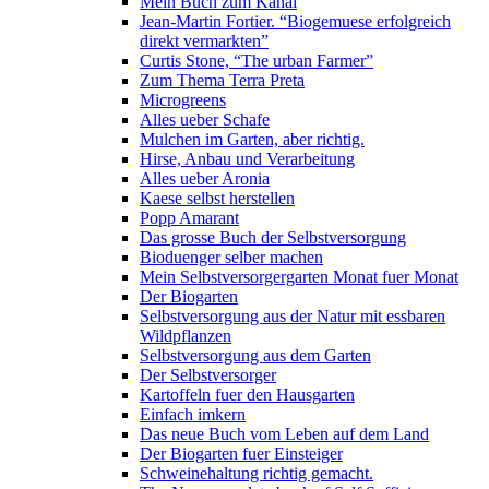
Mein Buch zum Kanal
Jean-Martin Fortier. “Biogemuese erfolgreich
direkt vermarkten”
Curtis Stone, “The urban Farmer”
Zum Thema Terra Preta
Microgreens
Alles ueber Schafe
Mulchen im Garten, aber richtig.
Hirse, Anbau und Verarbeitung
Alles ueber Aronia
Kaese selbst herstellen
Popp Amarant
Das grosse Buch der Selbstversorgung
Bioduenger selber machen
Mein Selbstversorgergarten Monat fuer Monat
Der Biogarten
Selbstversorgung aus der Natur mit essbaren
Wildpflanzen
Selbstversorgung aus dem Garten
Der Selbstversorger
Kartoffeln fuer den Hausgarten
Einfach imkern
Das neue Buch vom Leben auf dem Land
Der Biogarten fuer Einsteiger
Schweinehaltung richtig gemacht.