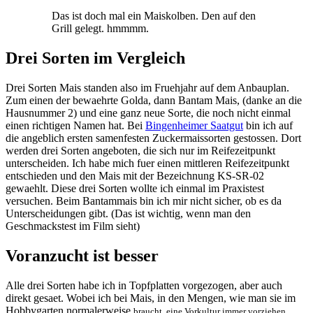
Das ist doch mal ein Maiskolben. Den auf den
Grill gelegt. hmmmm.
Drei Sorten im Vergleich
Drei Sorten Mais standen also im Fruehjahr auf dem Anbauplan.
Zum einen der bewaehrte Golda, dann Bantam Mais, (danke an die
Hausnummer 2) und eine ganz neue Sorte, die noch nicht einmal
einen richtigen Namen hat. Bei
Bingenheimer Saatgut
bin ich auf
die angeblich ersten samenfesten Zuckermaissorten gestossen. Dort
werden drei Sorten angeboten, die sich nur im Reifezeitpunkt
unterscheiden. Ich habe mich fuer einen mittleren Reifezeitpunkt
entschieden und den Mais mit der Bezeichnung KS-SR-02
gewaehlt. Diese drei Sorten wollte ich einmal im Praxistest
versuchen. Beim Bantammais bin ich mir nicht sicher, ob es da
Unterscheidungen gibt. (Das ist wichtig, wenn man den
Geschmackstest im Film sieht)
Voranzucht ist besser
Alle drei Sorten habe ich in Topfplatten vorgezogen, aber auch
direkt gesaet. Wobei ich bei Mais, in den Mengen, wie man sie im
Hobbygarten normalerweise
braucht, eine Vorkultur immer vorziehen