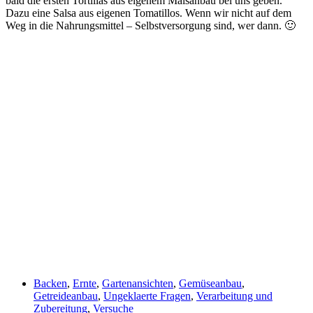
bald die ersten Tortillas aus eigenem Maisanbau bei uns geben.
Dazu eine Salsa aus eigenen Tomatillos. Wenn wir nicht auf dem
Weg in die Nahrungsmittel – Selbstversorgung sind, wer dann. 🙂
Backen
,
Ernte
,
Gartenansichten
,
Gemüseanbau
,
Getreideanbau
,
Ungeklaerte Fragen
,
Verarbeitung und
Zubereitung
,
Versuche