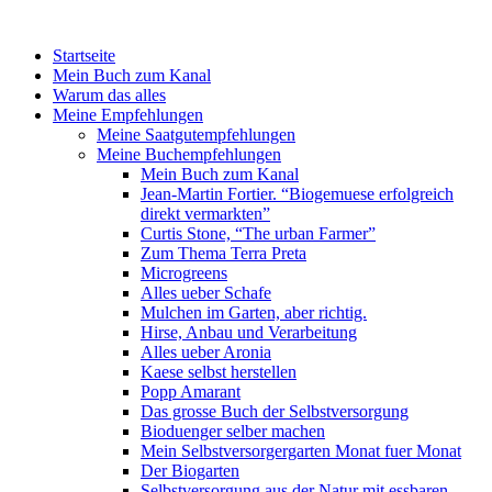
Startseite
Mein Buch zum Kanal
Warum das alles
Meine Empfehlungen
Meine Saatgutempfehlungen
Meine Buchempfehlungen
Mein Buch zum Kanal
Jean-Martin Fortier. “Biogemuese erfolgreich
direkt vermarkten”
Curtis Stone, “The urban Farmer”
Zum Thema Terra Preta
Microgreens
Alles ueber Schafe
Mulchen im Garten, aber richtig.
Hirse, Anbau und Verarbeitung
Alles ueber Aronia
Kaese selbst herstellen
Popp Amarant
Das grosse Buch der Selbstversorgung
Bioduenger selber machen
Mein Selbstversorgergarten Monat fuer Monat
Der Biogarten
Selbstversorgung aus der Natur mit essbaren