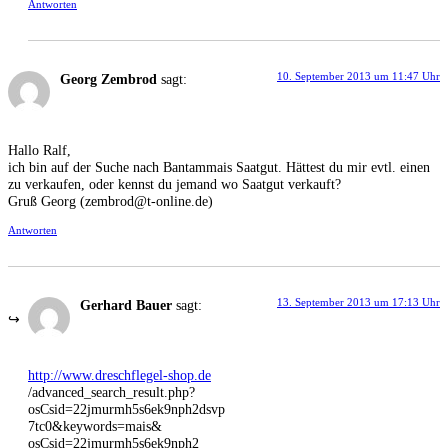
Antworten
10. September 2013 um 11:47 Uhr
Georg Zembrod
sagt:
Hallo Ralf,
ich bin auf der Suche nach Bantammais Saatgut. Hättest du mir evtl. einen
zu verkaufen, oder kennst du jemand wo Saatgut verkauft?
Gruß Georg (zembrod@t-online.de)
Antworten
13. September 2013 um 17:13 Uhr
Gerhard Bauer
sagt:
http://www.dreschflegel-shop.de
/advanced_search_result.php?
osCsid=22jmurmh5s6ek9nph2dsvp
7tc0&keywords=mais&
osCsid=22jmurmh5s6ek9nph2