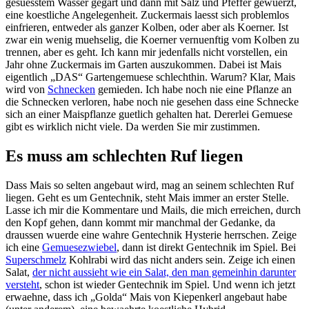
gesuesstem Wasser gegart und dann mit Salz und Pfeffer gewuerzt,
eine koestliche Angelegenheit. Zuckermais laesst sich problemlos
einfrieren, entweder als ganzer Kolben, oder aber als Koerner. Ist
zwar ein wenig muehselig, die Koerner vernuenftig vom Kolben zu
trennen, aber es geht. Ich kann mir jedenfalls nicht vorstellen, ein
Jahr ohne Zuckermais im Garten auszukommen. Dabei ist Mais
eigentlich „DAS“ Gartengemuese schlechthin. Warum? Klar, Mais
wird von
Schnecken
gemieden. Ich habe noch nie eine Pflanze an
die Schnecken verloren, habe noch nie gesehen dass eine Schnecke
sich an einer Maispflanze guetlich gehalten hat. Dererlei Gemuese
gibt es wirklich nicht viele. Da werden Sie mir zustimmen.
Es muss am schlechten Ruf liegen
Dass Mais so selten angebaut wird, mag an seinem schlechten Ruf
liegen. Geht es um Gentechnik, steht Mais immer an erster Stelle.
Lasse ich mir die Kommentare und Mails, die mich erreichen, durch
den Kopf gehen, dann kommt mir manchmal der Gedanke, da
draussen wuerde eine wahre Gentechnik Hysterie herrschen. Zeige
ich eine
Gemuesezwiebel
, dann ist direkt Gentechnik im Spiel. Bei
Superschmelz
Kohlrabi wird das nicht anders sein. Zeige ich einen
Salat,
der nicht aussieht wie ein Salat, den man gemeinhin darunter
versteht
, schon ist wieder Gentechnik im Spiel. Und wenn ich jetzt
erwaehne, dass ich „Golda“ Mais von Kiepenkerl angebaut habe