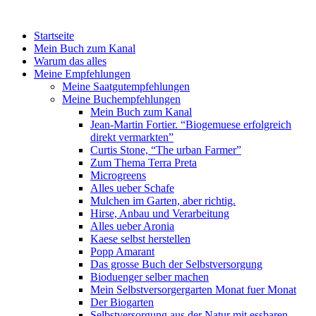
Startseite
Mein Buch zum Kanal
Warum das alles
Meine Empfehlungen
Meine Saatgutempfehlungen
Meine Buchempfehlungen
Mein Buch zum Kanal
Jean-Martin Fortier. “Biogemuese erfolgreich
direkt vermarkten”
Curtis Stone, “The urban Farmer”
Zum Thema Terra Preta
Microgreens
Alles ueber Schafe
Mulchen im Garten, aber richtig.
Hirse, Anbau und Verarbeitung
Alles ueber Aronia
Kaese selbst herstellen
Popp Amarant
Das grosse Buch der Selbstversorgung
Bioduenger selber machen
Mein Selbstversorgergarten Monat fuer Monat
Der Biogarten
Selbstversorgung aus der Natur mit essbaren