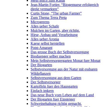
Mein Buch zum Kanal
Jean-Martin Fortier. “Biogemuese erfolgreich
direkt vermarkten”
Curtis Stone, “The urban Farmer”
Zum Thema Terra Preta
Microgreens
Alles ueber Schafe
Mulchen im Garten, aber richtig.
Hirse, Anbau und Verarbeitung
Alles ueber Aronia
Kaese selbst herstellen
Popp Amarant
Das grosse Buch der Selbstversorgung
Bioduenger selber machen
Mein Selbstversorgergarten Monat fuer Monat
Der Biogarten
Selbstversorgung aus der Natur mit essbaren
Wildpflanzen
Selbstversorgung aus dem Garten
Der Selbstversorger
Kartoffeln fuer den Hausgarten
Einfach imkern
Das neue Buch vom Leben auf dem Land
Der Biogarten fuer Einsteiger
Schweinehaltung richtig gemacht.