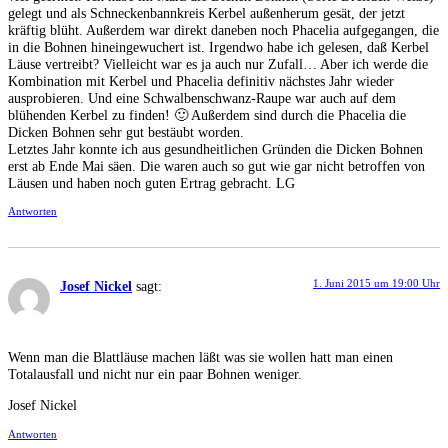
gelegt und als Schneckenbannkreis Kerbel außenherum gesät, der jetzt
kräftig blüht. Außerdem war direkt daneben noch Phacelia aufgegangen, die
in die Bohnen hineingewuchert ist. Irgendwo habe ich gelesen, daß Kerbel
Läuse vertreibt? Vielleicht war es ja auch nur Zufall… Aber ich werde die
Kombination mit Kerbel und Phacelia definitiv nächstes Jahr wieder
ausprobieren. Und eine Schwalbenschwanz-Raupe war auch auf dem
blühenden Kerbel zu finden! 🙂 Außerdem sind durch die Phacelia die
Dicken Bohnen sehr gut bestäubt worden.
Letztes Jahr konnte ich aus gesundheitlichen Gründen die Dicken Bohnen
erst ab Ende Mai säen. Die waren auch so gut wie gar nicht betroffen von
Läusen und haben noch guten Ertrag gebracht. LG
Antworten
1. Juni 2015 um 19:00 Uhr
Josef Nickel
sagt:
Wenn man die Blattläuse machen läßt was sie wollen hatt man einen
Totalausfall und nicht nur ein paar Bohnen weniger.
Josef Nickel
Antworten