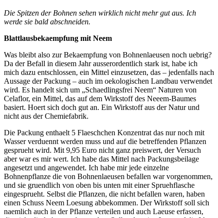
Die Spitzen der Bohnen sehen wirklich nicht mehr gut aus. Ich
werde sie bald abschneiden.
Blattlausbekaempfung mit Neem
Was bleibt also zur Bekaempfung von Bohnenlaeusen noch uebrig?
Da der Befall in diesem Jahr ausserordentlich stark ist, habe ich
mich dazu entschlossen, ein Mittel einzusetzen, das – jedenfalls nach
Aussage der Packung – auch im oekologischen Landbau verwendet
wird. Es handelt sich um „Schaedlingsfrei Neem“ Naturen von
Celaflor, ein Mittel, das auf dem Wirkstoff des Neeem-Baumes
basiert. Hoert sich doch gut an. Ein Wirkstoff aus der Natur und
nicht aus der Chemiefabrik.
Die Packung enthaelt 5 Flaeschchen Konzentrat das nur noch mit
Wasser verduennt werden muss und auf die betreffenden Pflanzen
gesprueht wird. Mit 9,95 Euro nicht ganz preiswert, der Versuch
aber war es mir wert. Ich habe das Mittel nach Packungsbeilage
angesetzt und angewendet. Ich habe mir jede einzelne
Bohnenpflanze die von Bohnenlaeusen befallen war vorgenommen,
und sie gruendlich von oben bis unten mit einer Spruehflasche
eingesprueht. Selbst die Pflanzen, die nicht befallen waren, haben
einen Schuss Neem Loesung abbekommen. Der Wirkstoff soll sich
naemlich auch in der Pflanze verteilen und auch Laeuse erfassen,