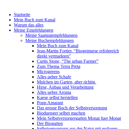
Startseite
Mein Buch zum Kanal
Warum das alles
Meine Empfehlungen
Meine Saatgutempfehlungen
Meine Buchempfehlungen
Mein Buch zum Kanal
Jean-Martin Fortier. “Biogemuese erfolgreich
direkt vermarkten”
Curtis Stone, “The urban Farmer”
Zum Thema Terra Preta
Microgreens
Alles ueber Schafe
Mulchen im Garten, aber richtig.
Hirse, Anbau und Verarbeitung
Alles ueber Aronia
Kaese selbst herstellen
Popp Amarant
Das grosse Buch der Selbstversorgung
Bioduenger selber machen
Mein Selbstversorgergarten Monat fuer Monat
Der Biogarten
Selbstversorgung aus der Natur mit essbaren