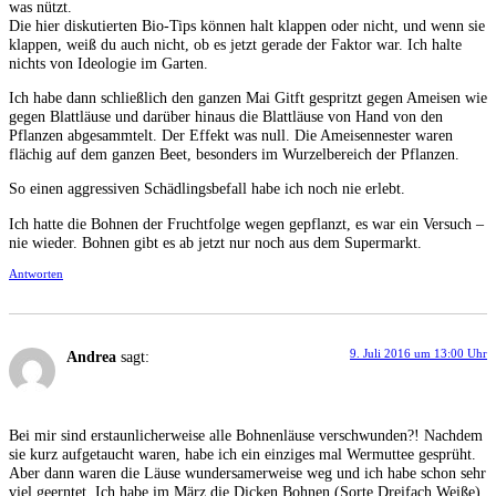
was nützt.
Die hier diskutierten Bio-Tips können halt klappen oder nicht, und wenn sie
klappen, weiß du auch nicht, ob es jetzt gerade der Faktor war. Ich halte
nichts von Ideologie im Garten.
Ich habe dann schließlich den ganzen Mai Gitft gespritzt gegen Ameisen wie
gegen Blattläuse und darüber hinaus die Blattläuse von Hand von den
Pflanzen abgesammtelt. Der Effekt was null. Die Ameisennester waren
flächig auf dem ganzen Beet, besonders im Wurzelbereich der Pflanzen.
So einen aggressiven Schädlingsbefall habe ich noch nie erlebt.
Ich hatte die Bohnen der Fruchtfolge wegen gepflanzt, es war ein Versuch –
nie wieder. Bohnen gibt es ab jetzt nur noch aus dem Supermarkt.
Antworten
9. Juli 2016 um 13:00 Uhr
Andrea
sagt:
Bei mir sind erstaunlicherweise alle Bohnenläuse verschwunden?! Nachdem
sie kurz aufgetaucht waren, habe ich ein einziges mal Wermuttee gesprüht.
Aber dann waren die Läuse wundersamerweise weg und ich habe schon sehr
viel geerntet. Ich habe im März die Dicken Bohnen (Sorte Dreifach Weiße)