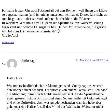
Ich hatte letztes Jahr auchTotalausfall bei den Bohnen, weil ihnen die Läuse
so zugesetzt hatten (und ich nichts unternommen habe). Dieses Jahr sieht es
(noch) gut aus – aber sie sind auch noch sehr klein, die Pflanzen.
In welchem Verhältnis hast Du denn die Spiritus-Seifen-Wassermischung
hergestellt und welche Flüssigseife hast Du benutzt? Irgendeine, die gerade
im Bad zum Händewaschen rumstand? 🙂
Grüße Andi
Antworten
24. Mai 2011 um 21:47 Uhr
admin
sagt:
Hallo Andi
Wie unterschiedlich doch die Meinungen sind. Conny sagt, es wuerde
den Bohnen nicht schaden. Du sprichst von einem Totalausfall. Ich habe
die Mischung immer nach Gutduenken gemacht. In die Spruehflasche
einen grossen Schuss Spiritus und einen Schuss Seife mit Oekotestsiegel
und ohne Duftstoffe, eben was gerade vorhanden war. Ich habe aber
gehoert, reine Kaliseife soll das Mittel der Wahl sein. Weiss nur nicht