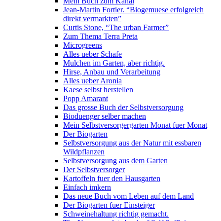
Mein Buch zum Kanal
Jean-Martin Fortier. “Biogemuese erfolgreich
direkt vermarkten”
Curtis Stone, “The urban Farmer”
Zum Thema Terra Preta
Microgreens
Alles ueber Schafe
Mulchen im Garten, aber richtig.
Hirse, Anbau und Verarbeitung
Alles ueber Aronia
Kaese selbst herstellen
Popp Amarant
Das grosse Buch der Selbstversorgung
Bioduenger selber machen
Mein Selbstversorgergarten Monat fuer Monat
Der Biogarten
Selbstversorgung aus der Natur mit essbaren
Wildpflanzen
Selbstversorgung aus dem Garten
Der Selbstversorger
Kartoffeln fuer den Hausgarten
Einfach imkern
Das neue Buch vom Leben auf dem Land
Der Biogarten fuer Einsteiger
Schweinehaltung richtig gemacht.