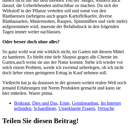
basiert nicht nur auf dem direkten Tod der Sauger, sondern auch
darauf, die Ueberlebenden unfruchtbar zu machen. Da sich der
Wirkstoff in der Pflanze verteilen soll und somit von den
Blattlaeusen (uebrigens auch gegen Kartoffelkaefer, diverse
Blattlausarten, Miniermotten, Raupen, Spinnmilben und viele mehr)
aufgenommen wird, muesste der Befallsdruck in den folgenden
Tagen immer weiter nachlassen.
Oder besser doch ohne alles?
So ganz wohl war mir wirklich nicht, im Garten mit diesem Mittel
zu hantieren. Es bleibt eine tiefe Skepsis gegen alle Chemie im
Garten,auch wenn sie aus der Natur kommt. Stehe ich wieder vor
solch einem Problem, werde ich zweimal ueberlegen, ob ich nicht
doch lieber einen geringeren Ertrag in Kauf nehmen soll.
Vielleicht hat ja da draussen in der grossen weiten realen Welt noch
jemand Erfahrungen mit Neem Produkten gemacht und kann sie
hier mitteilen. Waere prima.
Beikraut
,
Dies und Das
,
Ernte
,
Gemüseanbau
,
Im Internet
gefunden
,
Schaedlinge
,
Ungeklaerte Fragen
,
Versuche
Teilen Sie diesen Beitrag!