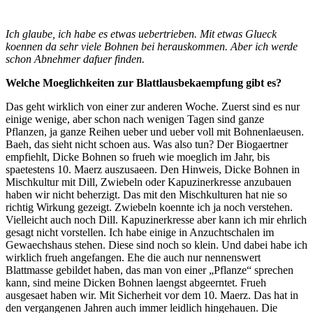
Ich glaube, ich habe es etwas uebertrieben. Mit etwas Glueck
koennen da sehr viele Bohnen bei herauskommen. Aber ich werde
schon Abnehmer dafuer finden.
Welche Moeglichkeiten zur Blattlausbekaempfung gibt es?
Das geht wirklich von einer zur anderen Woche. Zuerst sind es nur
einige wenige, aber schon nach wenigen Tagen sind ganze
Pflanzen, ja ganze Reihen ueber und ueber voll mit Bohnenlaeusen.
Baeh, das sieht nicht schoen aus. Was also tun? Der Biogaertner
empfiehlt, Dicke Bohnen so frueh wie moeglich im Jahr, bis
spaetestens 10. Maerz auszusaeen. Den Hinweis, Dicke Bohnen in
Mischkultur mit Dill, Zwiebeln oder Kapuzinerkresse anzubauen
haben wir nicht beherzigt. Das mit den Mischkulturen hat nie so
richtig Wirkung gezeigt. Zwiebeln koennte ich ja noch verstehen.
Vielleicht auch noch Dill. Kapuzinerkresse aber kann ich mir ehrlich
gesagt nicht vorstellen. Ich habe einige in Anzuchtschalen im
Gewaechshaus stehen. Diese sind noch so klein. Und dabei habe ich
wirklich frueh angefangen. Ehe die auch nur nennenswert
Blattmasse gebildet haben, das man von einer „Pflanze“ sprechen
kann, sind meine Dicken Bohnen laengst abgeerntet. Frueh
ausgesaet haben wir. Mit Sicherheit vor dem 10. Maerz. Das hat in
den vergangenen Jahren auch immer leidlich hingehauen. Die