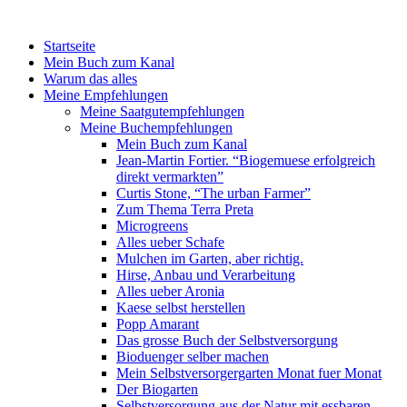
Startseite
Mein Buch zum Kanal
Warum das alles
Meine Empfehlungen
Meine Saatgutempfehlungen
Meine Buchempfehlungen
Mein Buch zum Kanal
Jean-Martin Fortier. “Biogemuese erfolgreich
direkt vermarkten”
Curtis Stone, “The urban Farmer”
Zum Thema Terra Preta
Microgreens
Alles ueber Schafe
Mulchen im Garten, aber richtig.
Hirse, Anbau und Verarbeitung
Alles ueber Aronia
Kaese selbst herstellen
Popp Amarant
Das grosse Buch der Selbstversorgung
Bioduenger selber machen
Mein Selbstversorgergarten Monat fuer Monat
Der Biogarten
Selbstversorgung aus der Natur mit essbaren