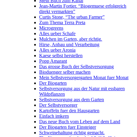
Mein Buch zum Kanal
Jean-Martin Fortier. “Biogemuese erfolgreich
direkt vermarkten”
Curtis Stone, “The urban Farmer”
Zum Thema Terra Preta
Microgreens
Alles ueber Schafe
Mulchen im Garten, aber richtig.
Hirse, Anbau und Verarbeitung
Alles ueber Aronia
Kaese selbst herstellen
Popp Amarant
Das grosse Buch der Selbstversorgung
Bioduenger selber machen
Mein Selbstversorgergarten Monat fuer Monat
Der Biogarten
Selbstversorgung aus der Natur mit essbaren
Wildpflanzen
Selbstversorgung aus dem Garten
Der Selbstversorger
Kartoffeln fuer den Hausgarten
Einfach imkern
Das neue Buch vom Leben auf dem Land
Der Biogarten fuer Einsteiger
Schweinehaltung richtig gemacht.