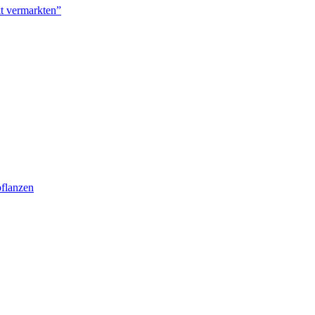
kt vermarkten”
pflanzen