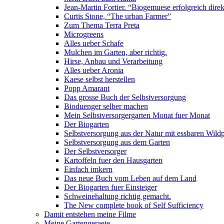
Jean-Martin Fortier. “Biogemuese erfolgreich dire
Curtis Stone, “The urban Farmer”
Zum Thema Terra Preta
Microgreens
Alles ueber Schafe
Mulchen im Garten, aber richtig.
Hirse, Anbau und Verarbeitung
Alles ueber Aronia
Kaese selbst herstellen
Popp Amarant
Das grosse Buch der Selbstversorgung
Bioduenger selber machen
Mein Selbstversorgergarten Monat fuer Monat
Der Biogarten
Selbstversorgung aus der Natur mit essbaren Wild
Selbstversorgung aus dem Garten
Der Selbstversorger
Kartoffeln fuer den Hausgarten
Einfach imkern
Das neue Buch vom Leben auf dem Land
Der Biogarten fuer Einsteiger
Schweinehaltung richtig gemacht.
The New complete book of Self Sufficiency
Damit entstehen meine Filme
Meine Gartengeraete