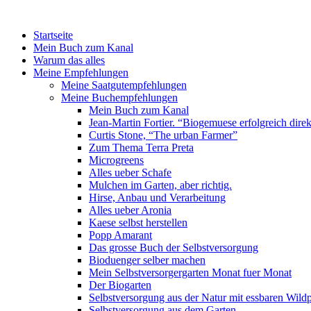
Startseite
Mein Buch zum Kanal
Warum das alles
Meine Empfehlungen
Meine Saatgutempfehlungen
Meine Buchempfehlungen
Mein Buch zum Kanal
Jean-Martin Fortier. “Biogemuese erfolgreich dire
Curtis Stone, “The urban Farmer”
Zum Thema Terra Preta
Microgreens
Alles ueber Schafe
Mulchen im Garten, aber richtig.
Hirse, Anbau und Verarbeitung
Alles ueber Aronia
Kaese selbst herstellen
Popp Amarant
Das grosse Buch der Selbstversorgung
Bioduenger selber machen
Mein Selbstversorgergarten Monat fuer Monat
Der Biogarten
Selbstversorgung aus der Natur mit essbaren Wild
Selbstversorgung aus dem Garten