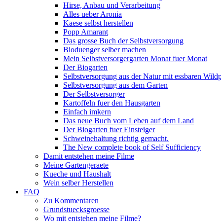
Hirse, Anbau und Verarbeitung
Alles ueber Aronia
Kaese selbst herstellen
Popp Amarant
Das grosse Buch der Selbstversorgung
Bioduenger selber machen
Mein Selbstversorgergarten Monat fuer Monat
Der Biogarten
Selbstversorgung aus der Natur mit essbaren Wild
Selbstversorgung aus dem Garten
Der Selbstversorger
Kartoffeln fuer den Hausgarten
Einfach imkern
Das neue Buch vom Leben auf dem Land
Der Biogarten fuer Einsteiger
Schweinehaltung richtig gemacht.
The New complete book of Self Sufficiency
Damit entstehen meine Filme
Meine Gartengeraete
Kueche und Haushalt
Wein selber Herstellen
FAQ
Zu Kommentaren
Grundstuecksgroesse
Wo mit entstehen meine Filme?