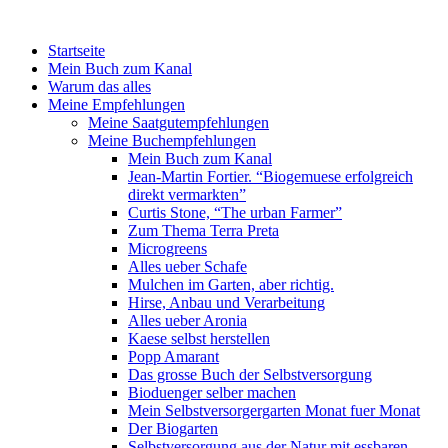
Startseite
Mein Buch zum Kanal
Warum das alles
Meine Empfehlungen
Meine Saatgutempfehlungen
Meine Buchempfehlungen
Mein Buch zum Kanal
Jean-Martin Fortier. “Biogemuese erfolgreich
direkt vermarkten”
Curtis Stone, “The urban Farmer”
Zum Thema Terra Preta
Microgreens
Alles ueber Schafe
Mulchen im Garten, aber richtig.
Hirse, Anbau und Verarbeitung
Alles ueber Aronia
Kaese selbst herstellen
Popp Amarant
Das grosse Buch der Selbstversorgung
Bioduenger selber machen
Mein Selbstversorgergarten Monat fuer Monat
Der Biogarten
Selbstversorgung aus der Natur mit essbaren