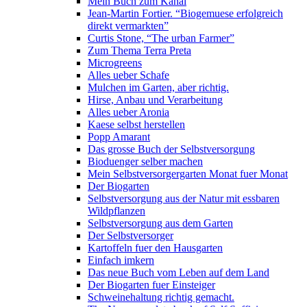
Mein Buch zum Kanal
Jean-Martin Fortier. “Biogemuese erfolgreich
direkt vermarkten”
Curtis Stone, “The urban Farmer”
Zum Thema Terra Preta
Microgreens
Alles ueber Schafe
Mulchen im Garten, aber richtig.
Hirse, Anbau und Verarbeitung
Alles ueber Aronia
Kaese selbst herstellen
Popp Amarant
Das grosse Buch der Selbstversorgung
Bioduenger selber machen
Mein Selbstversorgergarten Monat fuer Monat
Der Biogarten
Selbstversorgung aus der Natur mit essbaren
Wildpflanzen
Selbstversorgung aus dem Garten
Der Selbstversorger
Kartoffeln fuer den Hausgarten
Einfach imkern
Das neue Buch vom Leben auf dem Land
Der Biogarten fuer Einsteiger
Schweinehaltung richtig gemacht.